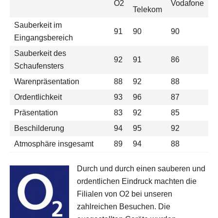
O2
Vodafone
Telekom
Sauberkeit im
91
90
90
Eingangsbereich
Sauberkeit des
92
91
86
Schaufensters
Warenpräsentation
88
92
88
Ordentlichkeit
93
96
87
Präsentation
83
92
85
Beschilderung
94
95
92
Atmosphäre insgesamt
89
94
88
Durch und durch einen sauberen und
ordentlichen Eindruck machten die
Filialen von O2 bei unseren
zahlreichen Besuchen. Die