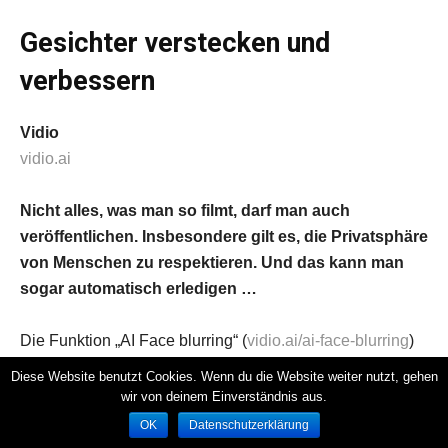
Gesichter verstecken und
verbessern
Vidio
vidio.ai
Nicht alles, was man so filmt, darf man auch
veröffentlichen. Insbesondere gilt es, die Privatsphäre
von Menschen zu respektieren. Und das kann man
sogar automatisch erledigen …
Die Funktion „AI Face blurring“ (
vidio.ai/ai-face-blurring
)
der KI Vidio kann Gesichter automatisch unkenntlich
Diese Website benutzt Cookies. Wenn du die Website weiter nutzt, gehen
machen, indem es sie verpixelt. Dabei ist die KI
wir von deinem Einverständnis aus.
sinnvollerweise imstande, den Gesichtern in dem Video
OK
Datenschutzerklärung
zu folgen, wenn die Menschen sich bewegen. Darüber