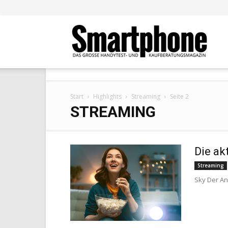
Smar
Start
Highlights
Streaming
Seite 2
STREAMING
Die ak
Streaming
Sky Der Ans