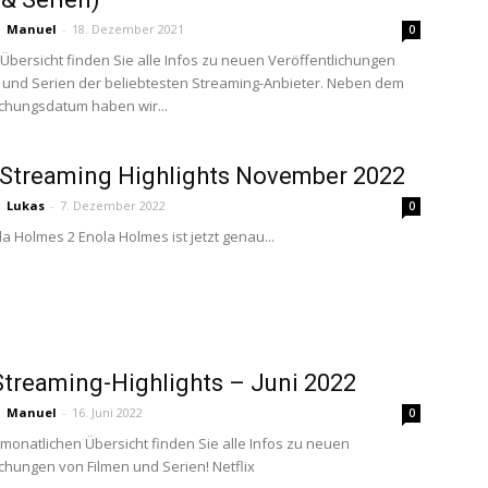
Manuel
-
18. Dezember 2021
0
 Übersicht finden Sie alle Infos zu neuen Veröffentlichungen
 und Serien der beliebtesten Streaming-Anbieter. Neben dem
ichungsdatum haben wir...
Streaming Highlights November 2022
Lukas
-
7. Dezember 2022
0
la Holmes 2 Enola Holmes ist jetzt genau...
treaming-Highlights – Juni 2022
Manuel
-
16. Juni 2022
0
 monatlichen Übersicht finden Sie alle Infos zu neuen
ichungen von Filmen und Serien! Netflix