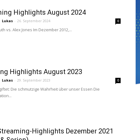
ing Highlights August 2024
Lukas
-
26. September 2024
0
uth vs. Alex Jones Im Dezember 2012,...
ng Highlights August 2023
Lukas
-
29. September 2023
0
rgiftet: Die schmutzige Wahrheit über unser Essen Die
ion...
treaming-Highlights Dezember 2021
 & Serien)