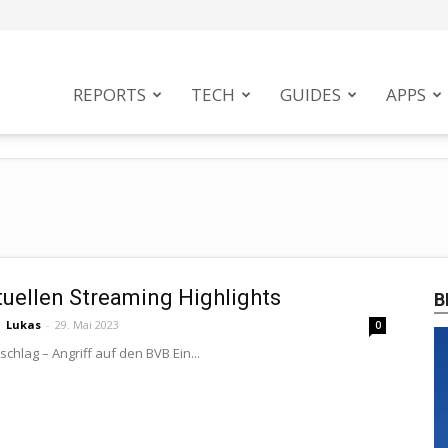
tphoneMag
REPORTS
TECH
GUIDES
APPS
tuellen Streaming Highlights
B
Lukas
-
29. Mai 2023
0
chlag – Angriff auf den BVB Ein...