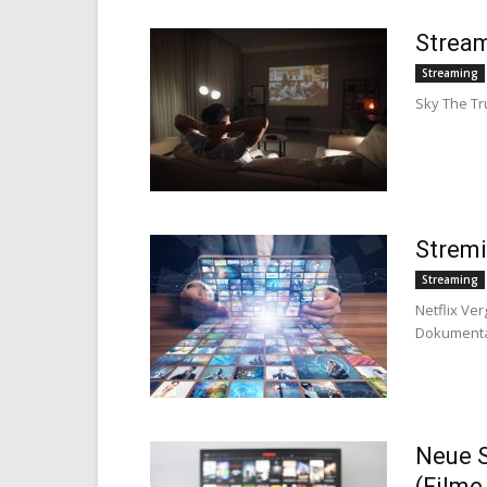
Stream
Streaming
Sky The Tr
Stremi
Streaming
Netflix Ve
Dokumentat
Neue S
(Filme