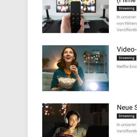
Streaming
In unserer
von Filmen
Veröffentl
Video-
Streaming
Netflix Eno
Neue S
Streaming
In unserer
Veröffentl