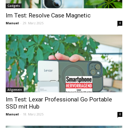
Gadgets
Im Test: Resolve Case Magnetic
Manuel
-
29. März 2025
0
Allgemein
Im Test: Lexar Professional Go Portable
SSD mit Hub
Manuel
-
18. März 2025
0