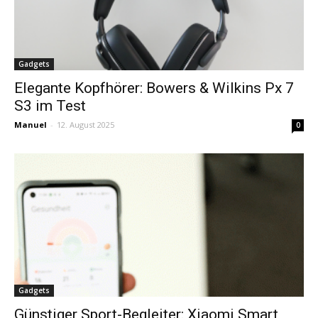
Gadgets
Elegante Kopfhörer: Bowers & Wilkins Px 7
S3 im Test
Manuel
-
12. August 2025
0
Gadgets
Günstiger Sport-Begleiter: Xiaomi Smart