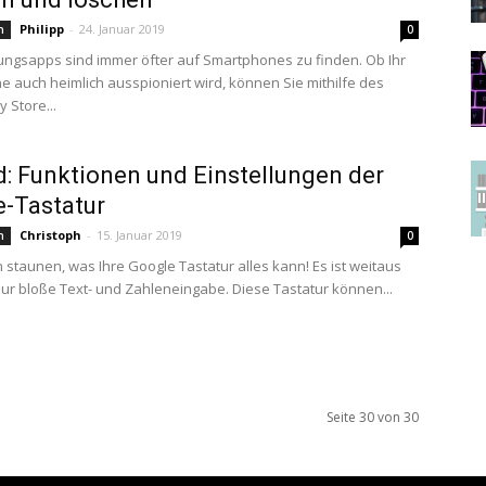
Philipp
-
24. Januar 2019
n
0
gsapps sind immer öfter auf Smartphones zu finden. Ob Ihr
 auch heimlich ausspioniert wird, können Sie mithilfe des
 Store...
: Funktionen und Einstellungen der
-Tastatur
Christoph
-
15. Januar 2019
n
0
 staunen, was Ihre Google Tastatur alles kann! Es ist weitaus
nur bloße Text- und Zahleneingabe. Diese Tastatur können...
Seite 30 von 30