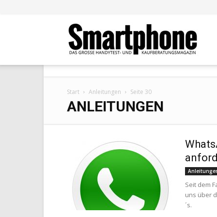
Smar
Start
Anleitungen
Seite 30
ANLEITUNGEN
Whats
anfor
Anleitunge
Seit dem F
uns über d
´s.