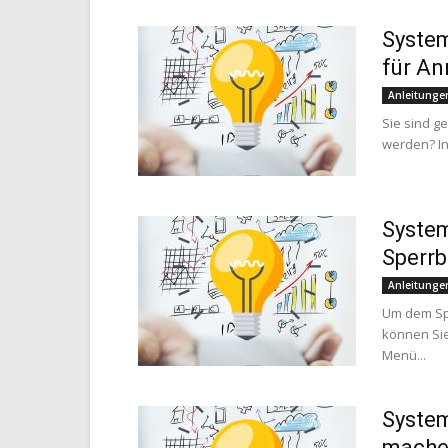
Syste
für An
Anleitunge
Sie sind g
werden? In
System
Sperrb
Anleitunge
Um dem Spe
können Sie
Menü...
System
mache