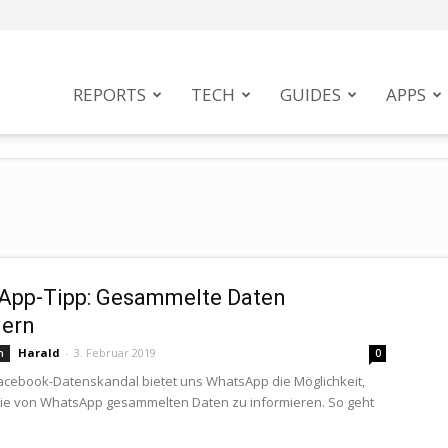
tphoneMag
REPORTS
TECH
GUIDES
APPS
App-Tipp: Gesammelte Daten
dern
Harald
-
3. Februar 2019
n
0
acebook-Datenskandal bietet uns WhatsApp die Möglichkeit,
ie von WhatsApp gesammelten Daten zu informieren. So geht