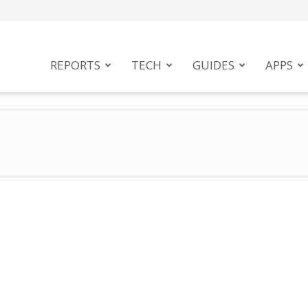
tphoneMag
REPORTS
TECH
GUIDES
APPS