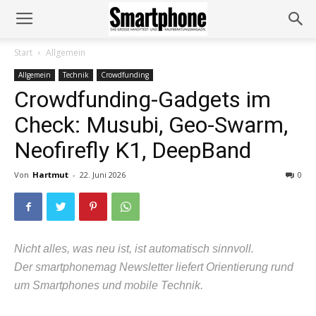
Start
Allgemein
Allgemein
Technik
Crowdfunding
Crowdfunding-Gadgets im
Check: Musubi, Geo-Swarm,
Neofirefly K1, DeepBand
Von
Hartmut
-
22. Juni 2026
0
Nicht alles, was neu ist, ist automatisch sinnvoll.
Der smartphonemag Newsletter liefert Orientierung rund
um Smartphones und mobile Technik.