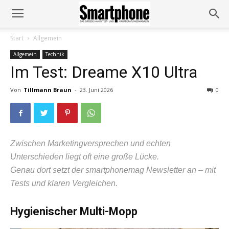
Start
Allgemein
Allgemein
Technik
Im Test: Dreame X10 Ultra
Von
Tillmann Braun
-
23. Juni 2026
0
Zwischen Marketingversprechen und echten
Unterschieden liegt oft eine große Lücke.
Genau dort setzt der smartphonemag Newsletter an – mit
Tests und klaren Vergleichen.
Hygienischer Multi-Mopp