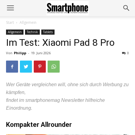
Start
Allgemein
Allgemein
Technik
Tablets
Im Test: Xiaomi Pad 8 Pro
Von
Philipp
-
19. Juni 2026
0
Wer Geräte vergleichen will, ohne sich durch Werbung zu
kämpfen,
findet im smartphonemag Newsletter hilfreiche
Einordnung.
Kompakter Allrounder