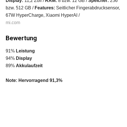
Display:
11,2 Zoll /
RAM:
8 bzw. 12 GB /
Speicher:
256
bzw. 512 GB /
Features:
Seitlicher Fingerabdrucksensor,
67W HyperCharge, Xiaomi HyperAI /
mi.com
Bewertung
91%
Leistung
94%
Display
89%
Akkulaufzeit
Note: Hervorragend 91,3%