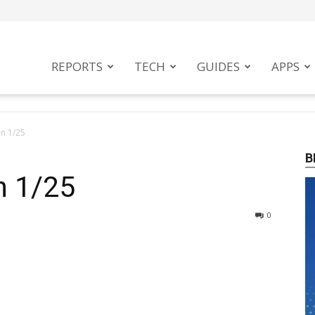
tphoneMag
REPORTS
TECH
GUIDES
APPS
n 1/25
B
n 1/25
0