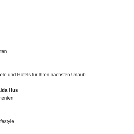
lten
ele und Hotels für Ihren nächsten Urlaub
alda Hus
menten
festyle