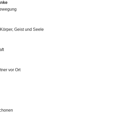
anke
 Bewegung
Körper, Geist und Seele
aft
ner vor Ort
schonen