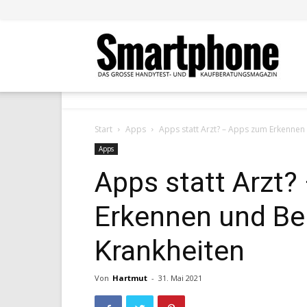
Smar
Start
Apps
Apps statt Arzt? – Apps zum Erkennen
Apps
Apps statt Arzt
Erkennen und Be
Krankheiten
Von
Hartmut
-
31. Mai 2021