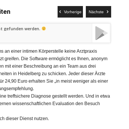
iten
VidaG
Vorherige
Nächste
cht gefunden werden.
an einer intimen Körperstelle keine Arztpraxis
Die App 
zt greifen. Die Software ermöglicht es Ihnen, anonym
Werte ni
en mit einer Beschreibung an ein Team aus drei
Messwert
eiten in Heidelberg zu schicken. Jeder dieser Ärzte
einiger 
r 24,90 Euro erhalten Sie „in meist weniger als einer
Eintrage
lungsempfehlung.
sportlic
eine treffsichere Diagnose gestellt werden. Und in etwa
Abnehme
ernen wissenschaftlichen Evaluation den Besuch
Die kost
Lebensmi
ich dieser Dienst nutzen.
unterstü