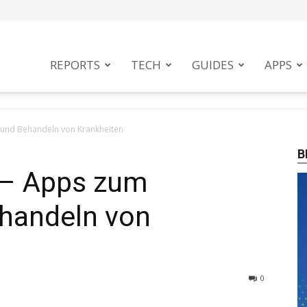
tphoneMag
REPORTS
TECH
GUIDES
APPS
 und Behandeln von Krankheiten
B
? – Apps zum
handeln von
0