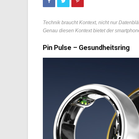
Technik braucht Kontext, nicht nur Datenblät
Genau diesen Kontext bietet der smartpho
Pin Pulse – Gesundheitsring