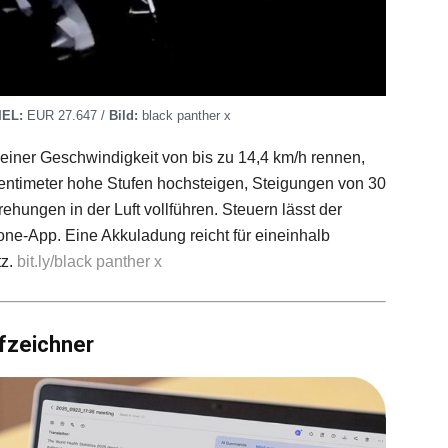
IEL:
EUR 27.647 /
Bild:
black panther x
einer Geschwindigkeit von bis zu 14,4 km/h rennen,
Zentimeter hohe Stufen hochsteigen, Steigungen von 30
hungen in der Luft vollführen. Steuern lässt der
e-App. Eine Akkuladung reicht für eineinhalb
tz.
bit.ly/black panther x
fzeichner