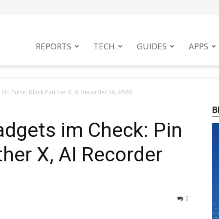
tphoneMag
REPORTS
TECH
GUIDES
APPS
in Pulse, Black Panther X, AI Recorder S6, A580
B
dgets im Check: Pin
ther X, AI Recorder
0