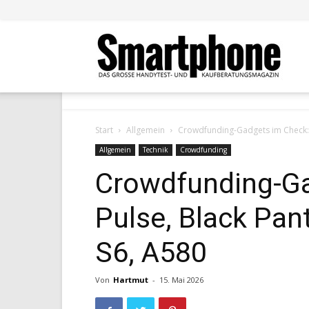
Smar
Start
Allgemein
Crowdfunding-Gadgets im Check: P
Allgemein
Technik
Crowdfunding
Crowdfunding-Ga
Pulse, Black Pan
S6, A580
Von
Hartmut
-
15. Mai 2026