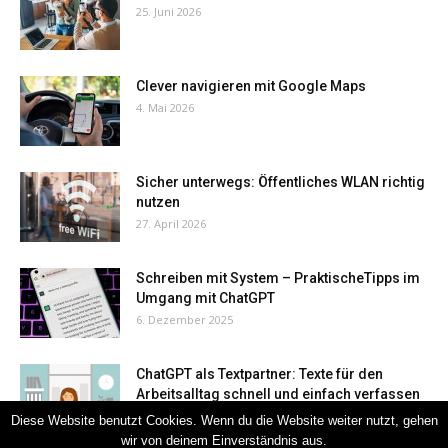
25. Juni 2026
Clever navigieren mit Google Maps
4. Mai 2026
Sicher unterwegs: Öffentliches WLAN richtig
nutzen
27. April 2026
Schreiben mit System – PraktischeTipps im
Umgang mit ChatGPT
6. Dezember 2025
ChatGPT als Textpartner: Texte für den
Arbeitsalltag schnell und einfach verfassen
28. November 2025
Diese Website benutzt Cookies. Wenn du die Website weiter nutzt, gehen
wir von deinem Einverständnis aus.