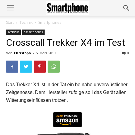
Start
Technik
Smartphones
Technik
Smartphones
Crosscall Trekker X4 im Test
Von
Christoph
-
5. März 2019
0
Das Trekker X4 ist in der Tat ein beinahe unverwüstlicher
Zeitgenosse. Dem Hersteller zufolge soll das Gerät allen
Witterungseinflüssen trotzen.