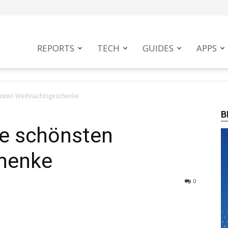
tphoneMag
REPORTS
TECH
GUIDES
APPS
önsten Weihnachtsgeschenke
B
ie schönsten
henke
0