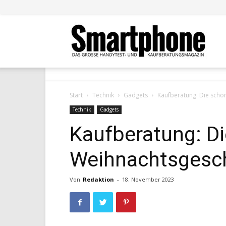
Smar
Start
Technik
Gadgets
Kaufberatung: Die sch
Technik
Gadgets
Kaufberatung: D
Weihnachtsgesc
Von
Redaktion
-
18. November 2023