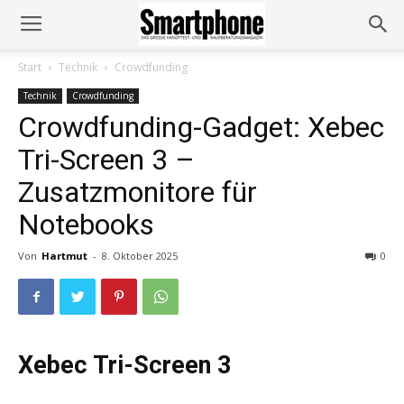
Start
Technik
Crowdfunding
Technik
Crowdfunding
Crowdfunding-Gadget: Xebec
Tri-Screen 3 –
Zusatzmonitore für
Notebooks
Von
Hartmut
-
8. Oktober 2025
0
Xebec Tri-Screen 3