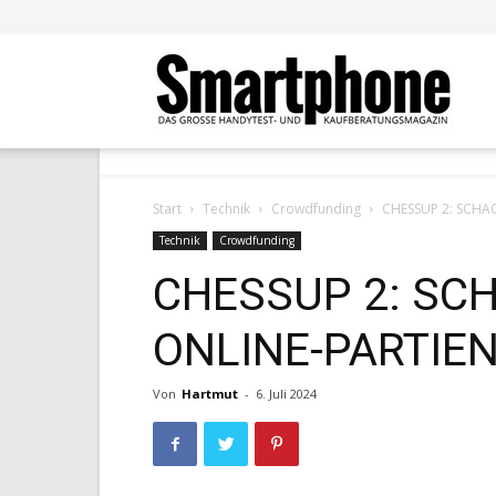
Smar
Start
Technik
Crowdfunding
CHESSUP 2: SCHA
Technik
Crowdfunding
CHESSUP 2: SC
ONLINE-PARTIE
Von
Hartmut
-
6. Juli 2024