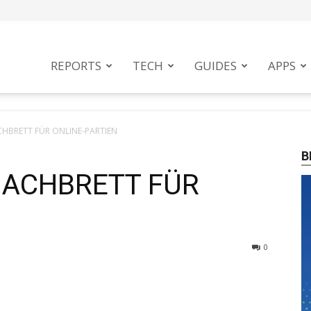
tphoneMag
REPORTS
TECH
GUIDES
APPS
CHBRETT FÜR ONLINE-PARTIEN
B
HACHBRETT FÜR
N
0