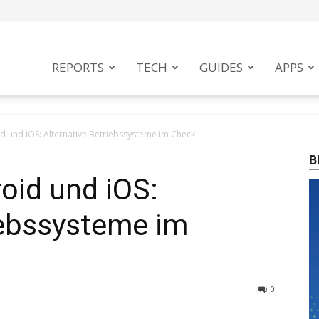
tphoneMag
REPORTS
TECH
GUIDES
APPS
d und iOS: Alternative Betriebssysteme im Check
B
oid und iOS:
iebssysteme im
0