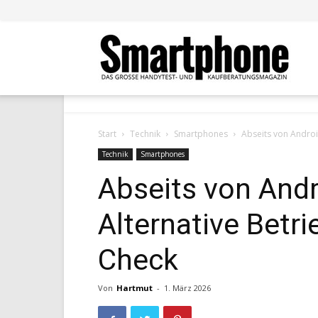
Smar
Start
Technik
Smartphones
Abseits von Androi
Technik
Smartphones
Abseits von Andr
Alternative Betr
Check
Von
Hartmut
-
1. März 2026