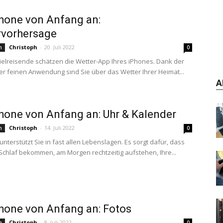
hone von Anfang an:
rvorhersage
Christoph
-
20. Juli 2022
n
0
Vielreisende schätzen die Wetter-App Ihres iPhones. Dank der
er feinen Anwendung sind Sie über das Wetter Ihrer Heimat...
A
hone von Anfang an: Uhr & Kalender
Christoph
-
14. Juli 2022
n
0
unterstützt Sie in fast allen Lebenslagen. Es sorgt dafür, dass
Schlaf bekommen, am Morgen rechtzeitig aufstehen, Ihre...
hone von Anfang an: Fotos
Christoph
-
8. Juli 2022
n
0