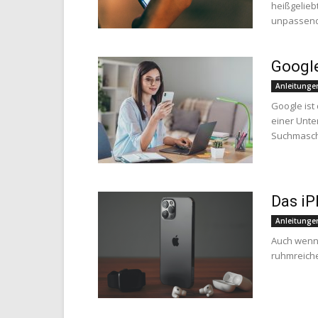
heißgeliebt
unpassend
Google
Anleitunge
Google ist
einer Unte
Suchmaschi
Das iP
Anleitunge
Auch wenn 
ruhmreiche