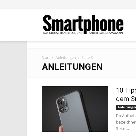
Smar
Start
Anleitungen
Seite 3
ANLEITUNGEN
10 Tip
dem S
Anleitunge
Da Aufnahm
bezeichnet
Seite....