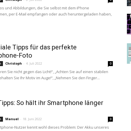
otos und Abbildungen, die Sie selbst mit dem iPhone
en, per E-Mail empfangen oder auch heruntergeladen haben,
.
iale Tipps für das perfekte
phone-Foto
Christoph
-
4. Juli 2022
n
0
ren Sie nicht gegen das Licht!“, „Achten Sie auf einen stabilen
ehalten Sie Ihr Motiv im Auge!“, „Nehmen Sie den Finger...
ipps: So hält ihr Smartphone länger
Manuel
-
18. Juni 2022
n
0
tphone-Nutzer kennt wohl dieses Problem: Der Akku unseres