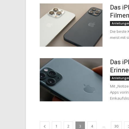
Das iP
Filme
Anleitunge
Die beste 
meist mit 
Das iP
Erinn
Anleitunge
Mit „Notiz
Apps vorins
Einkaufslis
...
1
2
3
4
30