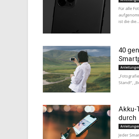
Für alle F
aufgenomm
ist die die..
40 gen
Smart
Anleitunge
„Fotografie
Stand!“, „B
Akku-T
durch
Anleitunge
Jeder Smar