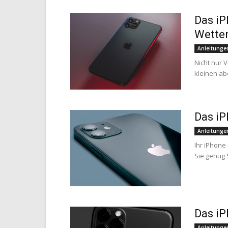
Das iP
Wette
Anleitunge
Nicht nur 
kleinen ab
Das iP
Anleitunge
Ihr iPhone 
Sie genug 
Das iP
Anleitunge