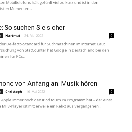
en Mobiltelefons hält gefühlt viel zu kurz und ist in den
sten Momenten...
: So suchen Sie sicher
Hartmut
-
24. Mai 2022
n
0
 der De-facto-Standard für Suchmaschinen im Internet: Laut
rsuchung von StatCounter hat Google in Deutschland bei den
nen für PCs...
hone von Anfang an: Musik hören
Christoph
-
16. Mai 2022
n
0
Apple immer noch den iPod touch im Programm hat – der einst
 MP3-Player ist mittlerweile ein Relikt aus vergangenen...