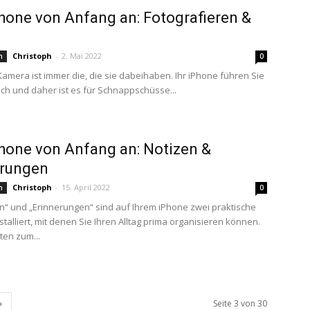
hone von Anfang an: Fotografieren &
n
Christoph
-
2. Mai 2022
n
0
Kamera ist immer die, die sie dabeihaben. Ihr iPhone führen Sie
sich und daher ist es für Schnappschüsse...
hone von Anfang an: Notizen &
erungen
Christoph
-
15. April 2022
n
0
en“ und „Erinnerungen“ sind auf Ihrem iPhone zwei praktische
talliert, mit denen Sie Ihren Alltag prima organisieren können.
ten zum...
Seite 3 von 30