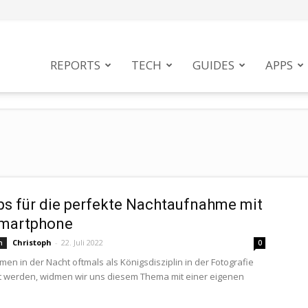
tphoneMag
REPORTS
TECH
GUIDES
APPS
ps für die perfekte Nachtaufnahme mit
martphone
Christoph
-
22. Juli 2022
n
0
en in der Nacht oftmals als Königsdisziplin in der Fotografie
 werden, widmen wir uns diesem Thema mit einer eigenen