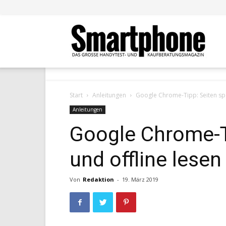
Smar
Start
Anleitungen
Google Chrome-Tipp: Seiten spä
Anleitungen
Google Chrome-T
und offline lesen
Von
Redaktion
-
19. März 2019