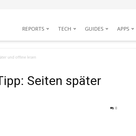
tphoneMag
REPORTS
TECH
GUIDES
APPS
ter und offline lesen
ipp: Seiten später
0