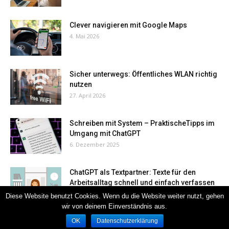
Clever navigieren mit Google Maps
4. Mai 2026
Sicher unterwegs: Öffentliches WLAN richtig
nutzen
27. April 2026
Schreiben mit System – PraktischeTipps im
Umgang mit ChatGPT
6. Dezember 2025
ChatGPT als Textpartner: Texte für den
Arbeitsalltag schnell und einfach verfassen
28. November 2025
Diese Website benutzt Cookies. Wenn du die Website weiter nutzt, gehen
wir von deinem Einverständnis aus.
OK
Datenschutzerklärung